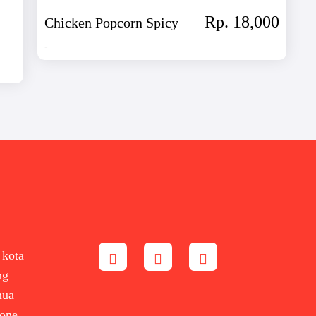
Rp. 18,000
Chicken Popcorn Spicy
-
 kota
ng
mua
yone