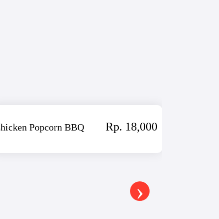
Rp. 18,000
hicken Popcorn BBQ
Chicken P
-
›