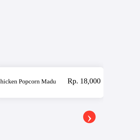
Rp. 18,000
hicken Popcorn Madu
Ice Cream
Strawberr
-
›