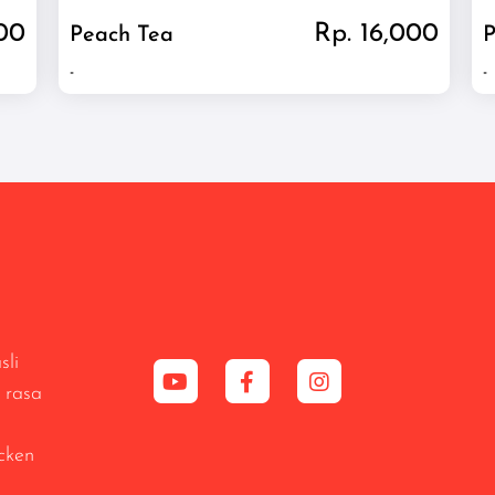
000
Rp. 16,000
Peach Tea
P
-
-
sli
 rasa
cken