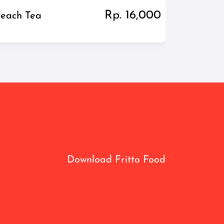
Rp. 16,000
each Tea
Peach Te
-
Download Fritto Food